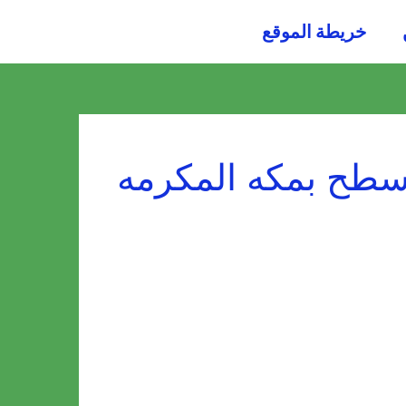
054484
خريطة الموقع
0036
طح بمكه المكرمه