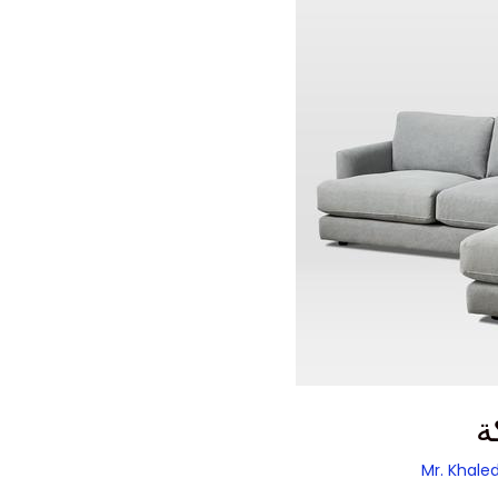
ة
Mr. Khale