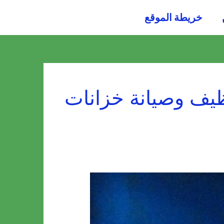
054484
خريطة الموقع
0036
يف وصيانة خزانات