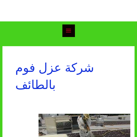
خطي
Main
لى
Menu
لمحتوى
شركة عزل فوم
بالطائف
شركة
عزل
فوم