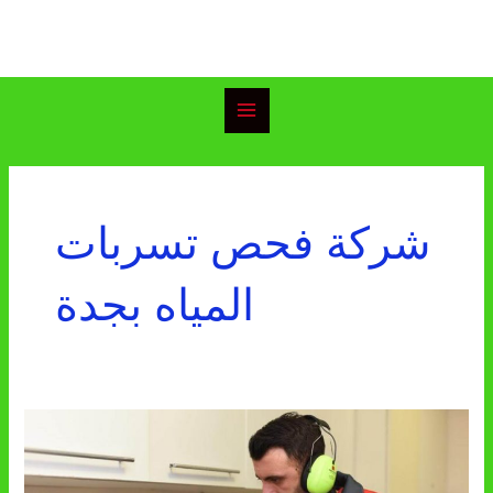
خطي
Main
لى
Menu
لمحتوى
شركة فحص تسربات
المياه بجدة
شركة
كشف
تسربات