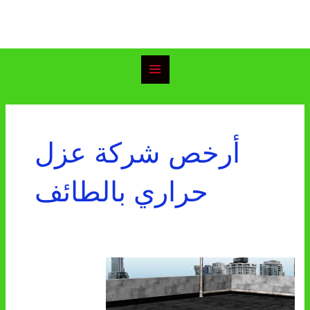
خطي
Main
لى
Menu
لمحتوى
أرخص شركة عزل
حراري بالطائف
شركة
عزل
حراري