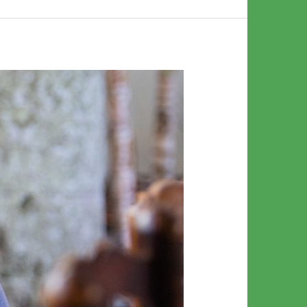
أفضل
شركة
كشف
تسربات
المياه
بجدة