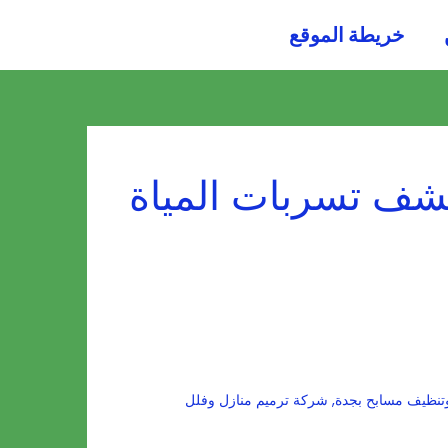
054484
خريطة الموقع
0036
ف تسربات المياة
نظيف مسابح بجدة
,
شركة ترميم منازل وفلل