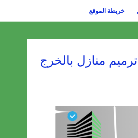
054484
خريطة الموقع
0036
ميم منازل بالخرج