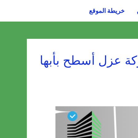
054484
خريطة الموقع
0036
ة عزل أسطح بأبها