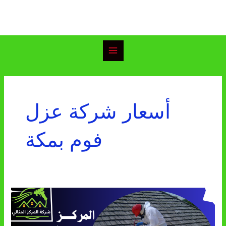
خطي
Main
لى
Menu
لمحتوى
أسعار شركة عزل
فوم بمكة
شركة
عزل
فوم