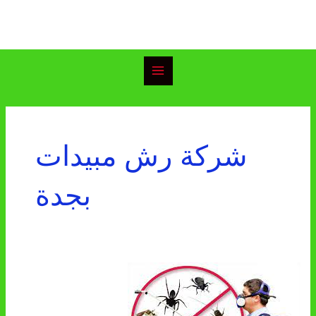
خطي
Main
لى
Menu
لمحتوى
شركة رش مبيدات
بجدة
أفضل
شركة
رش