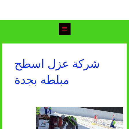
خطي
Main
لى
Menu
لمحتوى
شركة عزل اسطح
مبلطه بجدة
شركة
عزل
اسطح