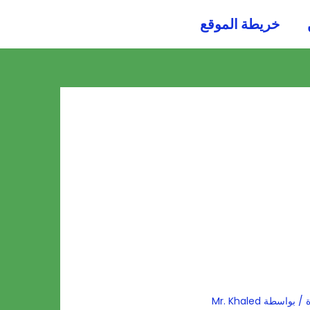
054484
خريطة الموقع
0036
/ بواسطة
Mr. Khaled