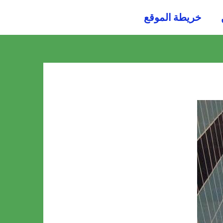
054484
خريطة الموقع
0036