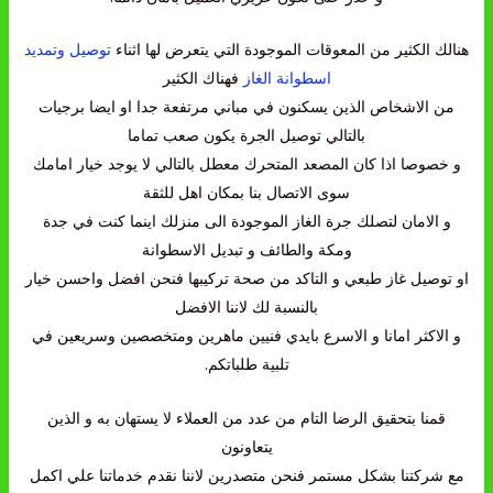
هنالك الكثير من المعوقات الموجودة التي يتعرض لها اثناء
توصيل وتمديد
اسطوانة الغاز
فهناك الكثير
من الاشخاص الذين يسكنون في مباني مرتفعة جدا او ايضا برجيات
بالتالي توصيل الجرة يكون صعب تماما
و خصوصا اذا كان المصعد المتحرك معطل بالتالي لا يوجد خيار امامك
سوى الاتصال بنا بمكان اهل للثقة
و الامان لتصلك جرة الغاز الموجودة الى منزلك اينما كنت في جدة
ومكة والطائف و تبديل الاسطوانة
او توصيل غاز طبعي و التاكد من صحة تركيبها فنحن افضل واحسن خيار
بالنسبة لك لاننا الافضل
و الاكثر امانا و الاسرع بايدي فنيين ماهرين ومتخصصين وسريعين في
تلبية طلباتكم.
قمنا بتحقيق الرضا التام من عدد من العملاء لا يستهان به و الذين
يتعاونون
مع شركتنا بشكل مستمر فنحن متصدرين لاننا نقدم خدماتنا علي اكمل