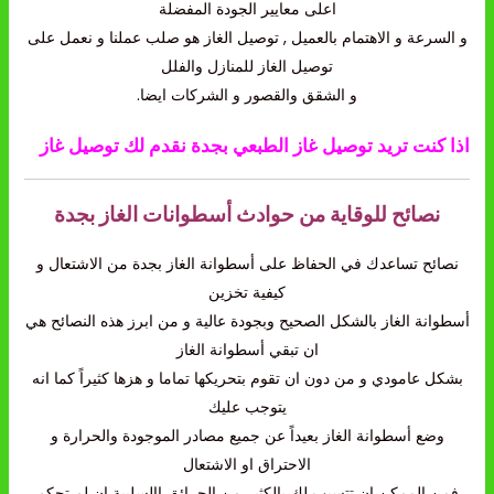
اعلى معايير الجودة المفضلة
و السرعة و الاهتمام بالعميل , توصيل الغاز هو صلب عملنا و نعمل على
توصيل الغاز للمنازل والفلل
و الشقق والقصور و الشركات ايضا.
اذا كنت تريد توصيل غاز الطبعي بجدة نقدم لك توصيل غاز
نصائح للوقاية من حوادث أسطوانات الغاز بجدة
نصائح تساعدك في الحفاظ على أسطوانة الغاز بجدة من الاشتعال و
كيفية تخزين
أسطوانة الغاز بالشكل الصحيح وبجودة عالية و من ابرز هذه النصائح هي
ان تبقي أسطوانة الغاز
بشكل عامودي و من دون ان تقوم بتحريكها تماما و هزها كثيراً كما انه
يتوجب عليك
وضع أسطوانة الغاز بعيداً عن جميع مصادر الموجودة والحرارة و
الاحتراق او الاشتعال
فمن الممكن ان تتسبب لك بالكثير من الحرائق االسلبية ان لم تحكم