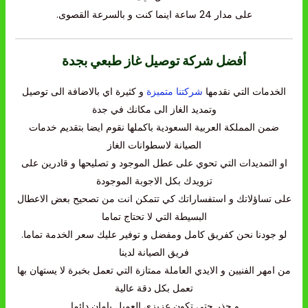
على مدار 24 ساعة اينما كنت و بالسرعة القصوى.
أفضل شركة توصيل غاز طبعي بجدة
الخدمات التي نقدمها
شركتنا متميزة
و كثيرة اي بالاضافة الى توصيل
وتمديد الغاز الى مكانك في جدة
ضمن المملكة العربية السعودية باكملها نقوم ايضا بتقديم خدمات
الصيانة لاسطوانات الغاز
او التمديدات التي تحوي على عطل الموجود و تصليحها و قادرين على
تزويدك بكل الاجوبة الموجودة
على تساؤلاتك و استفساراتك كي تتمكن انت من تصحيح بعض الاعطال
البسيطة التي لا تحتاج تماما
لو جودنا نحن كفريق كامل ومفضل و توفير عليك سعر الخدمة تماما.
فريق الصيانة لدينا
من امهر الفنيين و الايدي العاملة ممتازة التي تعمل بخبرة لا يستهان بها
تعمل بكل دقة عالية
و حذر حتى تكون عزيزي العميل بامان دائما.