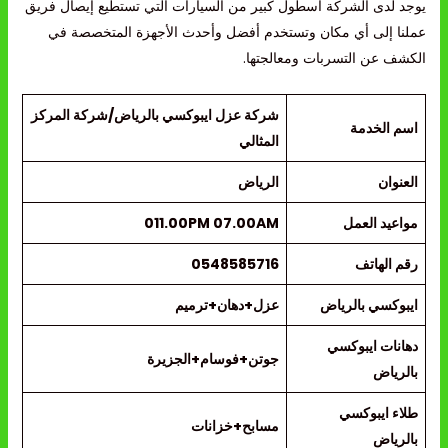
يوجد لدى الشركة أسطول كبير من السيارات التي تستطيع إيصال فريق
عملنا إلى أي مكان وتستخدم أفضل وأحدث الأجهزة المتخصصة في
الكشف عن التسربات ومعالجتها.
شركة عزل ايبوكسي بالرياض/شركة المركز
اسم الخدمة
المثالي
العنوان
الرياض
مواعيد العمل
011.00PM 07.00AM
رقم الهاتف
0548585716
ايبوكسي بالرياض
عزل+دهان+ترميم
دهانات ايبوكسي
جوتن+فوسام+الجزيرة
بالرياض
طلاء ايبوكسي
مسابح+خزانات
بالرياض