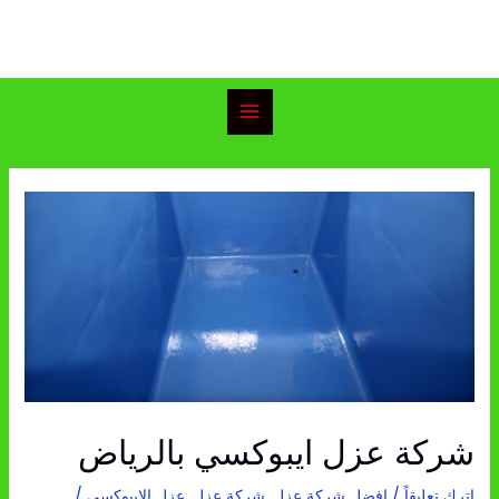
خطي
Main
لى
Menu
لمحتوى
Post
navigation
شركة عزل ايبوكسي بالرياض
اترك تعليقاً
/
افضل شركة عزل
,
شركة عزل
,
عزل الايبوكسي
/