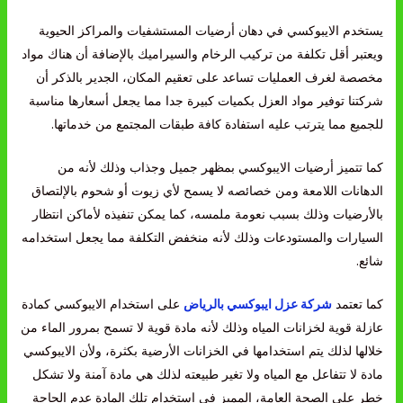
يستخدم الايبوكسي في دهان أرضيات المستشفيات والمراكز الحيوية
ويعتبر أقل تكلفة من تركيب الرخام والسيراميك بالإضافة أن هناك مواد
مخصصة لغرف العمليات تساعد على تعقيم المكان، الجدير بالذكر أن
شركتنا توفير مواد العزل بكميات كبيرة جدا مما يجعل أسعارها مناسبة
للجميع مما يترتب عليه استفادة كافة طبقات المجتمع من خدماتها.
كما تتميز أرضيات الايبوكسي بمظهر جميل وجذاب وذلك لأنه من
الدهانات اللامعة ومن خصائصه لا يسمح لأي زيوت أو شحوم بالإلتصاق
بالأرضيات وذلك بسبب نعومة ملمسه، كما يمكن تنفيذه لأماكن انتظار
السيارات والمستودعات وذلك لأنه منخفض التكلفة مما يجعل استخدامه
شائع.
كما تعتمد
شركة عزل ايبوكسي بالرياض
على استخدام الايبوكسي كمادة
عازلة قوية لخزانات المياه وذلك لأنه مادة قوية لا تسمح بمرور الماء من
خلالها لذلك يتم استخدامها في الخزانات الأرضية بكثرة، ولأن الايبوكسي
مادة لا تتفاعل مع المياه ولا تغير طبيعته لذلك هي مادة آمنة ولا تشكل
خطر على الصحة العامة، المميز في استخدام تلك المادة عدم الحاجة