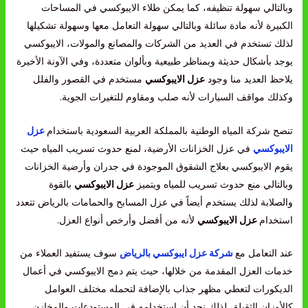
وبالتالي سهولة تنظيفه، كما يمكن طلاء الايبوكسي في المساحات
الكبيرة لأنه مادة سائلة وبالتالي سهولة التعامل معها وسهولة تشكيلها
لذلك تستخدم في العديد من الشركات والمصانع والمولات، الايبوكسي
يوجد بأشكال حديثة وبمناظر طبيعية وبألوان متعددة، وفي الآونة الأخيرة
يلاحظ العديد منا وجود
عزل الايبوكسي
مستخدم في القصور والفلل
وكذلك مواقف السيارات لأنه صلب ومقاوم للتغيرات الجوية.
تنصح شركة المياه الوطنية بالمملكة العربية السعودية باستخدام
عزل
الايبوكسي
في عزل الخزانات الأرضية، لمنع حدوث تسريب المياه حيث
يقوم الايبوكسي بعلاج الشقوق الموجودة في جدران وأرضية الخزانات
وبالتالي منع حدوث تسريب للمياه ويتميز
عزل الايبوكسي
بالقوة
والصلابة لذلك يستخدم أيضاً في عزل المسابح والحمامات بالرياض تتعدد
استخدام
عزل الايبوكسي
لأنه من أفضل وأرخص أنواع العزل.
عند التعامل مع
شركة عزل ايبوكسي بالرياض
سوف يستفيد العملاء من
خدمات العزل المقدمة من خلالها، حيث يتم دمج الايبوكسي في أعمال
الديكورات لتعطي مظهر جذاب بالإضافة لتحمله مختلف العوامل
كالأوزان الثقيلة، لذلك نجد أن استخدامه في المستودعات والمخازن