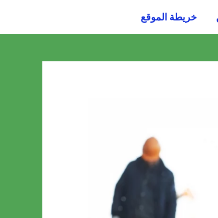
054484
خريطة الموقع
0036