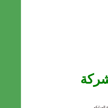
شركة
 المزايكو.