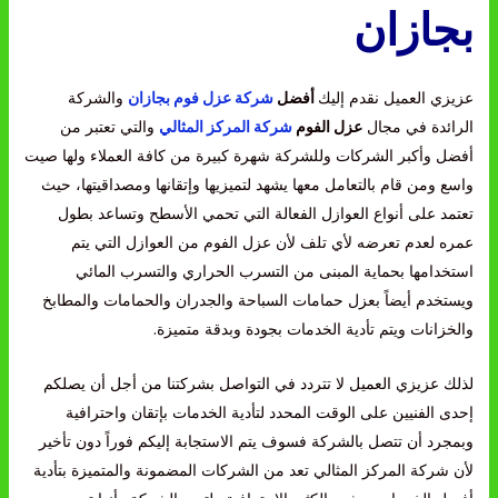
بجازان
عزيزي العميل نقدم إليك
أفضل
شركة عزل فوم بجازان
والشركة
الرائدة في مجال
عزل الفوم
شركة المركز المثالي
والتي تعتبر من
أفضل وأكبر الشركات وللشركة شهرة كبيرة من كافة العملاء ولها صيت
واسع ومن قام بالتعامل معها يشهد لتميزيها وإتقانها ومصداقيتها، حيث
تعتمد على أنواع العوازل الفعالة التي تحمي الأسطح وتساعد بطول
عمره لعدم تعرضه لأي تلف لأن عزل الفوم من العوازل التي يتم
استخدامها بحماية المبنى من التسرب الحراري والتسرب المائي
ويستخدم أيضاً بعزل حمامات السباحة والجدران والحمامات والمطابخ
والخزانات ويتم تأدية الخدمات بجودة وبدقة متميزة.
لذلك عزيزي العميل لا تتردد في التواصل بشركتنا من أجل أن يصلكم
إحدى الفنيين على الوقت المحدد لتأدية الخدمات بإتقان واحترافية
وبمجرد أن تتصل بالشركة فسوف يتم الاستجابة إليكم فوراً دون تأخير
لأن شركة المركز المثالي تعد من الشركات المضمونة والمتميزة بتأدية