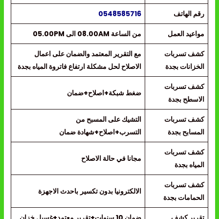
رقم الهاتف
0548585716
مواعيد العمل
من الساعة 08.00AM الى 05.00PM
كشف تسربات
مع التقرير المعتمد والضمان على اعمال
الخزانات بجدة
الاصلاح لحل مشكلة ارتفاع فاتروة المياه بجدة
كشف تسربات
ضغط شبكة+اصلاح+ضمان
الاسطح بجدة
كشف تسربات
التشيك على المسبح من
المسابح بجدة
التسرب+اصلاح+شهادة ضمان
كشف تسربات
مجانا في حالة الاصلاح
المياه بجدة
كشف تسربات
الالكترونيا بدون تكسير
باحدث الاجهزة
الحمامات بجدة
تقرير كشف
ضمان 10 سنوات+تقرير معتمد+غسيل خزان