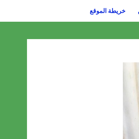
054484
خريطة الموقع
0036