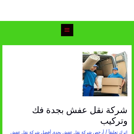
خطي
Main
لى
Menu
لمحتوى
Post
navigation
شركة نقل عفش بجدة فك
وتركيب
اترك تعليقاً
/
أرخص شركة نقل عفش بجدة
,
أفضل شركة نقل عفش