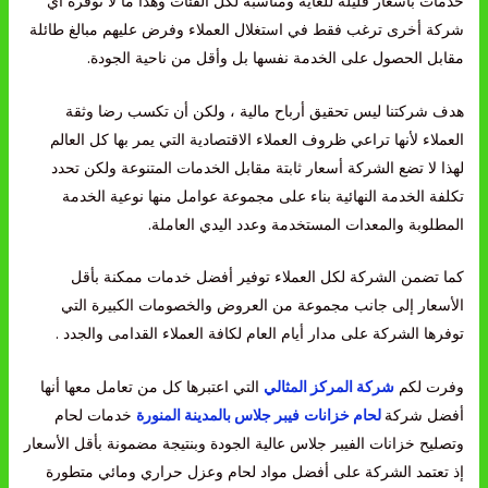
خدمات بأسعار قليلة للغاية ومناسبة لكل الفئات وهذا ما لا توفره أي
شركة أخرى ترغب فقط في استغلال العملاء وفرض عليهم مبالغ طائلة
مقابل الحصول على الخدمة نفسها بل وأقل من ناحية الجودة.
هدف شركتنا ليس تحقيق أرباح مالية ، ولكن أن تكسب رضا وثقة
العملاء لأنها تراعي ظروف العملاء الاقتصادية التي يمر بها كل العالم
لهذا لا تضع الشركة أسعار ثابتة مقابل الخدمات المتنوعة ولكن تحدد
تكلفة الخدمة النهائية بناء على مجموعة عوامل منها نوعية الخدمة
المطلوبة والمعدات المستخدمة وعدد اليدي العاملة.
كما تضمن الشركة لكل العملاء توفير أفضل خدمات ممكنة بأقل
الأسعار إلى جانب مجموعة من العروض والخصومات الكبيرة التي
توفرها الشركة على مدار أيام العام لكافة العملاء القدامى والجدد .
وفرت لكم
شركة المركز المثالي
التي اعتبرها كل من تعامل معها أنها
أفضل شركة
لحام خزانات
فيبر جلاس بالمدينة المنورة
خدمات لحام
وتصليح خزانات الفيبر جلاس عالية الجودة وبنتيجة مضمونة بأقل الأسعار
إذ تعتمد الشركة على أفضل مواد لحام وعزل حراري ومائي متطورة